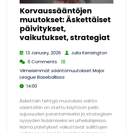
Korvaussääntöjen
muutokset: Äskettäiset
päivitykset,
vaikutukset, strategiat
13 January, 2026
Julia Kensington
0 Comments
Viimeisimmät sääntömuutokset Major
League Baseballissa
14:00
Äskettäin tehtyjä muutoksia vaihto
sääntöihin on otettu käyttöön pelin
sujuvuuden parantamiseksi ja strategisen
syvyyden lisäämiseksi eri urheilulajeissa.
Nämä päivitykset vaikuttavat sallittujen