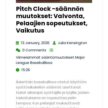
Pitch Clock -säännön
muutokset: Valvonta,
Pelaajien sopeutukset,
Vaikutus
13 January, 2026
Julia Kensington
0 Comments
Viimeisimmät sääntömuutokset Major
League Baseballissa
15:26
Äskettäin baseballissa otetut käyttöön
syöttöaikakellon säännöt asettavat
tiukat aikarajat syöttäjille ja lyöjille, joiden
tarkoituksena on nopeuttaa pelin
tempoa. Kun pelaajat mukauttavat