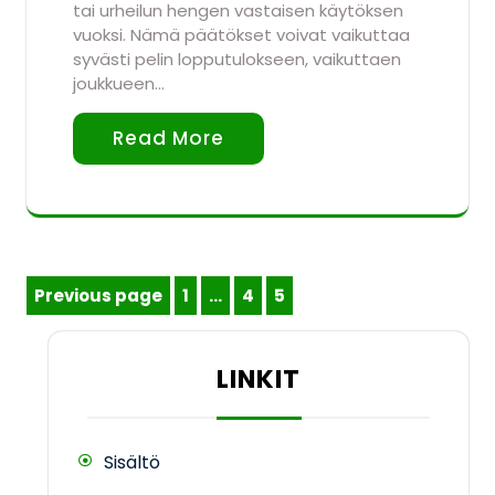
tai urheilun hengen vastaisen käytöksen
vuoksi. Nämä päätökset voivat vaikuttaa
syvästi pelin lopputulokseen, vaikuttaen
joukkueen…
Read More
Posts
Previous page
1
…
4
5
Page
Page
Page
pagination
LINKIT
Sisältö