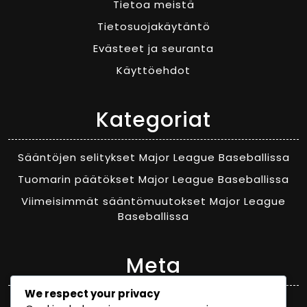
Tietoa meistä
Tietosuojakäytäntö
Evästeet ja seuranta
Käyttöehdot
Kategoriat
Sääntöjen selitykset Major League Baseballissa
Tuomarin päätökset Major League Baseballissa
Viimeisimmät sääntömuutokset Major League
Baseballissa
Meta
We respect your privacy
Log in