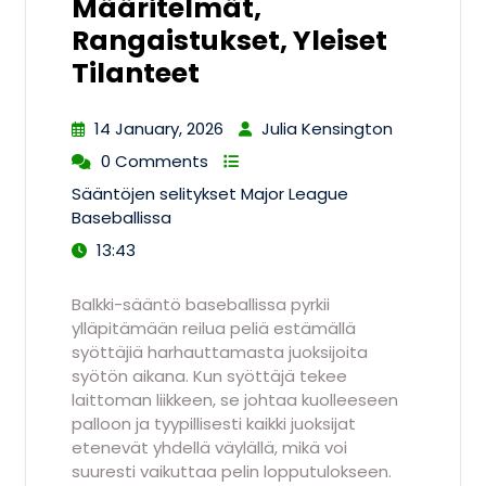
Määritelmät,
Rangaistukset, Yleiset
Tilanteet
14 January, 2026
Julia Kensington
0 Comments
Sääntöjen selitykset Major League
Baseballissa
13:43
Balkki-sääntö baseballissa pyrkii
ylläpitämään reilua peliä estämällä
syöttäjiä harhauttamasta juoksijoita
syötön aikana. Kun syöttäjä tekee
laittoman liikkeen, se johtaa kuolleeseen
palloon ja tyypillisesti kaikki juoksijat
etenevät yhdellä väylällä, mikä voi
suuresti vaikuttaa pelin lopputulokseen.