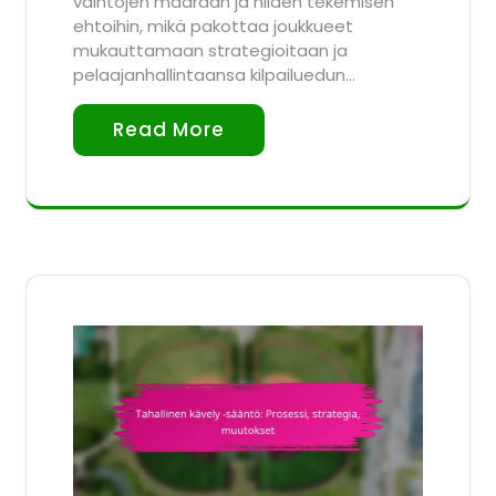
vaihtojen määrään ja niiden tekemisen
ehtoihin, mikä pakottaa joukkueet
mukauttamaan strategioitaan ja
pelaajanhallintaansa kilpailuedun…
Read More