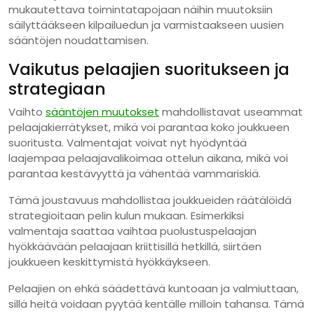
mukautettava toimintatapojaan näihin muutoksiin
säilyttääkseen kilpailuedun ja varmistaakseen uusien
sääntöjen noudattamisen.
Vaikutus pelaajien suoritukseen ja
strategiaan
Vaihto
sääntöjen muutokset
mahdollistavat useammat
pelaajakierrätykset, mikä voi parantaa koko joukkueen
suoritusta. Valmentajat voivat nyt hyödyntää
laajempaa pelaajavalikoimaa ottelun aikana, mikä voi
parantaa kestävyyttä ja vähentää vammariskiä.
Tämä joustavuus mahdollistaa joukkueiden räätälöidä
strategioitaan pelin kulun mukaan. Esimerkiksi
valmentaja saattaa vaihtaa puolustuspelaajan
hyökkäävään pelaajaan kriittisillä hetkillä, siirtäen
joukkueen keskittymistä hyökkäykseen.
Pelaajien on ehkä säädettävä kuntoaan ja valmiuttaan,
sillä heitä voidaan pyytää kentälle milloin tahansa. Tämä