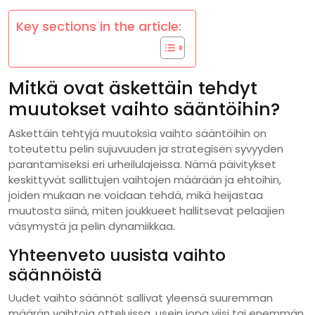
Key sections in the article:
Mitkä ovat äskettäin tehdyt
muutokset vaihto sääntöihin?
Äskettäin tehtyjä muutoksia vaihto sääntöihin on
toteutettu pelin sujuvuuden ja strategisen syvyyden
parantamiseksi eri urheilulajeissa. Nämä päivitykset
keskittyvät sallittujen vaihtojen määrään ja ehtoihin,
joiden mukaan ne voidaan tehdä, mikä heijastaa
muutosta siinä, miten joukkueet hallitsevat pelaajien
väsymystä ja pelin dynamiikkaa.
Yhteenveto uusista vaihto
säännöistä
Uudet vaihto säännöt sallivat yleensä suuremman
määrän vaihtoja otteluissa, usein jopa viisi tai enemmän,