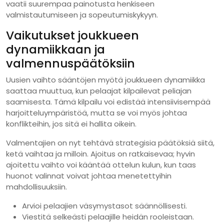
vaatii suurempaa painotusta henkiseen
valmistautumiseen ja sopeutumiskykyyn.
Vaikutukset joukkueen
dynamiikkaan ja
valmennuspäätöksiin
Uusien vaihto sääntöjen myötä joukkueen dynamiikka
saattaa muuttua, kun pelaajat kilpailevat peliajan
saamisesta. Tämä kilpailu voi edistää intensiivisempää
harjoitteluympäristöä, mutta se voi myös johtaa
konflikteihin, jos sitä ei hallita oikein.
Valmentajien on nyt tehtävä strategisia päätöksiä siitä,
ketä vaihtaa ja milloin. Ajoitus on ratkaisevaa; hyvin
ajoitettu vaihto voi kääntää ottelun kulun, kun taas
huonot valinnat voivat johtaa menetettyihin
mahdollisuuksiin.
Arvioi pelaajien väsymystasot säännöllisesti.
Viestitä selkeästi pelaajille heidän rooleistaan.