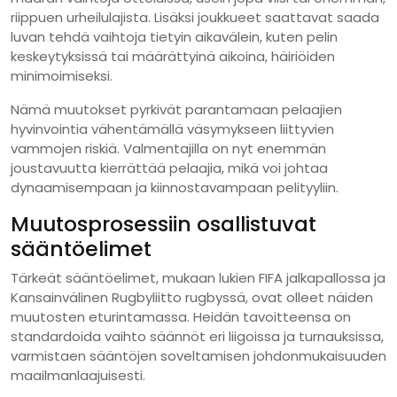
riippuen urheilulajista. Lisäksi joukkueet saattavat saada
luvan tehdä vaihtoja tietyin aikavälein, kuten pelin
keskeytyksissä tai määrättyinä aikoina, häiriöiden
minimoimiseksi.
Nämä muutokset pyrkivät parantamaan pelaajien
hyvinvointia vähentämällä väsymykseen liittyvien
vammojen riskiä. Valmentajilla on nyt enemmän
joustavuutta kierrättää pelaajia, mikä voi johtaa
dynaamisempaan ja kiinnostavampaan pelityyliin.
Muutosprosessiin osallistuvat
sääntöelimet
Tärkeät sääntöelimet, mukaan lukien FIFA jalkapallossa ja
Kansainvälinen Rugbyliitto rugbyssä, ovat olleet näiden
muutosten eturintamassa. Heidän tavoitteensa on
standardoida vaihto säännöt eri liigoissa ja turnauksissa,
varmistaen sääntöjen soveltamisen johdonmukaisuuden
maailmanlaajuisesti.