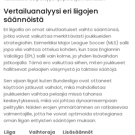
Vertailuanalyysi eri liigojen
säännöistä
Eri liigoilla on omat ainutlaatuiset vaihto sääntönsä,
jotka voivat vaikuttaa merkittävästi joukkueiden
strategioihin. Esimerkiksi Major League Soccer (MLS) sallii
jopa viisi vaihtoa ottelua kohden, kun taas Englannin
Valioliiga (EPL) sallii vain kolme, ja yhden lisävaihdon
jatkoajalla. Tämä ero vaikuttaa siihen, miten joukkueet
hallitsevat pelaajien väsymystä ja taktisia säätöjä.
Sen sijaan liigat kuten Bundesliga ovat ottaneet
käyttöön jatkuvat vaihdot, mikä mahdollistaa
joukkueiden vaihtaa pelaajia missä tahansa
keskeytyksessä, mikä voi johtaa dynaamisempaan
pelityyliin. Näiden erojen ymmärtäminen on ratkaisevaa
valmentajille, jotta he voivat optimoida strategiansa
oman liigan erityisten sääntöjen mukaan.
Liiga
Vaihtoraja
Lisäsäännöt