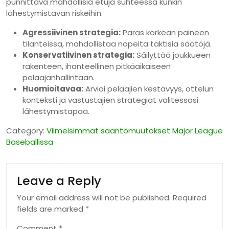
punnittava mahdollisia etuja suhteessa kunkin
lähestymistavan riskeihin.
Agressiivinen strategia:
Paras korkean paineen
tilanteissa, mahdollistaa nopeita taktisia säätöjä.
Konservatiivinen strategia:
Säilyttää joukkueen
rakenteen, ihanteellinen pitkäaikaiseen
pelaajanhallintaan.
Huomioitavaa:
Arvioi pelaajien kestävyys, ottelun
konteksti ja vastustajien strategiat valitessasi
lähestymistapaa.
Category:
Viimeisimmät sääntömuutokset Major League
Baseballissa
Leave a Reply
Your email address will not be published.
Required
fields are marked
*
Comment
*