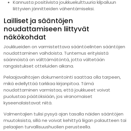
Kannusta positiivista joukkuekulttuuria kilpailuun
liittyvien jännitteiden vähentämiseksi.
Lailliset ja sääntöjen
noudattamiseen liittyvät
näkökohdat
Joukkueiden on varmistettava sääntöelinten sääntöjen
noudattaminen vaihdoista. Tuntemus erityisistä
säännöistä on välttämätöntä, jotta vältetään
rangaistukset otteluiden aikana.
Pelaajavaihtojen dokumentointi saattaa olla tarpeen,
mikä edellyttää tarkkaa kirjanpitoa. Tämä
noudattaminen varmistaa, että joukkueet voivat
puolustaa päätöksiään, jos viranomaiset
kyseenalaistavat niitä.
Valmentajien tulisi pysyä ajan tasalla näiden sääntöjen
muutoksista, sillä ne voivat kehittyä liigan palautteen tai
pelaajien turvallisuushuolien perusteella.