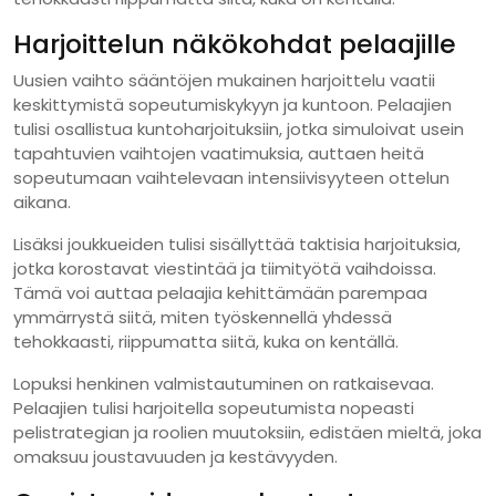
Harjoittelun näkökohdat pelaajille
Uusien vaihto sääntöjen mukainen harjoittelu vaatii
keskittymistä sopeutumiskykyyn ja kuntoon. Pelaajien
tulisi osallistua kuntoharjoituksiin, jotka simuloivat usein
tapahtuvien vaihtojen vaatimuksia, auttaen heitä
sopeutumaan vaihtelevaan intensiivisyyteen ottelun
aikana.
Lisäksi joukkueiden tulisi sisällyttää taktisia harjoituksia,
jotka korostavat viestintää ja tiimityötä vaihdoissa.
Tämä voi auttaa pelaajia kehittämään parempaa
ymmärrystä siitä, miten työskennellä yhdessä
tehokkaasti, riippumatta siitä, kuka on kentällä.
Lopuksi henkinen valmistautuminen on ratkaisevaa.
Pelaajien tulisi harjoitella sopeutumista nopeasti
pelistrategian ja roolien muutoksiin, edistäen mieltä, joka
omaksuu joustavuuden ja kestävyyden.