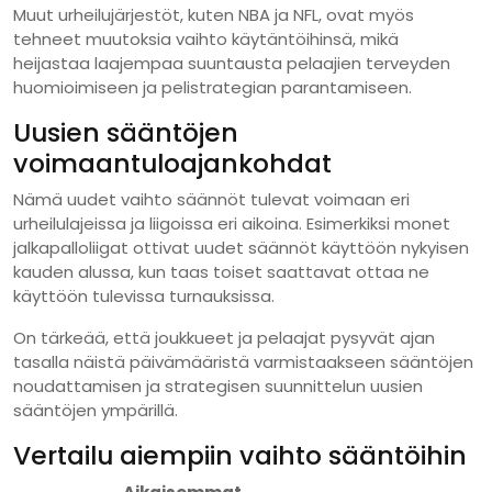
Muut urheilujärjestöt, kuten NBA ja NFL, ovat myös
tehneet muutoksia vaihto käytäntöihinsä, mikä
heijastaa laajempaa suuntausta pelaajien terveyden
huomioimiseen ja pelistrategian parantamiseen.
Uusien sääntöjen
voimaantuloajankohdat
Nämä uudet vaihto säännöt tulevat voimaan eri
urheilulajeissa ja liigoissa eri aikoina. Esimerkiksi monet
jalkapalloliigat ottivat uudet säännöt käyttöön nykyisen
kauden alussa, kun taas toiset saattavat ottaa ne
käyttöön tulevissa turnauksissa.
On tärkeää, että joukkueet ja pelaajat pysyvät ajan
tasalla näistä päivämääristä varmistaakseen sääntöjen
noudattamisen ja strategisen suunnittelun uusien
sääntöjen ympärillä.
Vertailu aiempiin vaihto sääntöihin