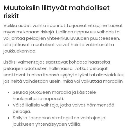
Muutoksiin liittyvät mahdolliset
riskit
Vaikka uudet vaihto säännöt tarjoavat etuja, ne tuovat
myös mukanaan riskejä. Liiallinen riippuvuus vaihdoista
voi johtaa pelaajien yhteenkuuluvuuden puutteeseen,
sillä jatkuvat muutokset voivat häiritä vakiintunutta
joukkuekemiaa.
Lisäksi valmentajat saattavat kohdata haasteita
pelaajien odotusten hallinnassa. Jotkut pelaajat
saattavat tuntea itsensä syrjäytetyiksi tai aliarvioiduiksi,
jos heitä vaihdetaan usein, mikä voi vaikuttaa moraaliin.
Seuraa joukkueen moraalia ja käsittele
huolenaiheita nopeasti.
Vältä liiallisia vaihtoja, jotka voivat hämmentää
pelaajia.
Säilytä tasapaino strategisten vaihtojen ja
joukkueen yhtenäisyyden välillä.