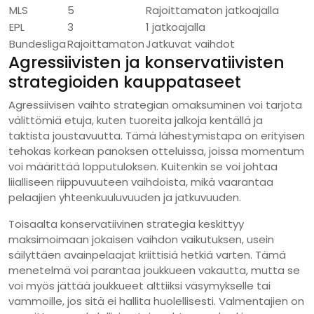
MLS
5
Rajoittamaton jatkoajalla
EPL
3
1 jatkoajalla
Bundesliga
Rajoittamaton
Jatkuvat vaihdot
Agressiivisten ja konservatiivisten
strategioiden kauppataseet
Agressiivisen vaihto strategian omaksuminen voi tarjota
välittömiä etuja, kuten tuoreita jalkoja kentällä ja
taktista joustavuutta. Tämä lähestymistapa on erityisen
tehokas korkean panoksen otteluissa, joissa momentum
voi määrittää lopputuloksen. Kuitenkin se voi johtaa
liialliseen riippuvuuteen vaihdoista, mikä vaarantaa
pelaajien yhteenkuuluvuuden ja jatkuvuuden.
Toisaalta konservatiivinen strategia keskittyy
maksimoimaan jokaisen vaihdon vaikutuksen, usein
säilyttäen avainpelaajat kriittisiä hetkiä varten. Tämä
menetelmä voi parantaa joukkueen vakautta, mutta se
voi myös jättää joukkueet alttiiksi väsymykselle tai
vammoille, jos sitä ei hallita huolellisesti. Valmentajien on