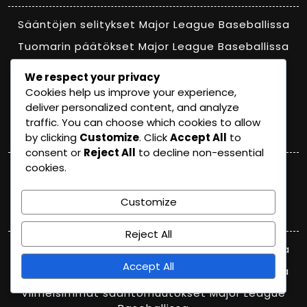
Sääntöjen selitykset Major League Baseballissa
Tuomarin päätökset Major League Baseballissa
Viimeisimmät sääntömuutokset Major League
We respect your privacy
Baseballissa
Cookies help us improve your experience,
deliver personalized content, and analyze
traffic. You can choose which cookies to allow
Meta
by clicking
Customize
. Click
Accept All
to
consent or
Reject All
to decline non-essential
cookies.
Log in
Customize
Categories
Reject All
Sääntöjen selitykset Major League Baseballissa
Accept All
Tuomarin päätökset Major League Baseballissa
Viimeisimmät sääntömuutokset Major League