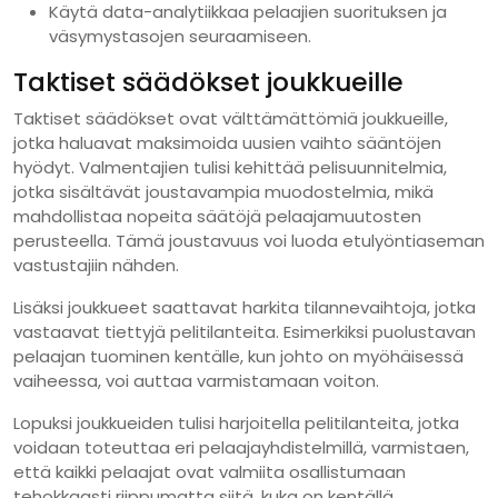
Käytä data-analytiikkaa pelaajien suorituksen ja
väsymystasojen seuraamiseen.
Taktiset säädökset joukkueille
Taktiset säädökset ovat välttämättömiä joukkueille,
jotka haluavat maksimoida uusien vaihto sääntöjen
hyödyt. Valmentajien tulisi kehittää pelisuunnitelmia,
jotka sisältävät joustavampia muodostelmia, mikä
mahdollistaa nopeita säätöjä pelaajamuutosten
perusteella. Tämä joustavuus voi luoda etulyöntiaseman
vastustajiin nähden.
Lisäksi joukkueet saattavat harkita tilannevaihtoja, jotka
vastaavat tiettyjä pelitilanteita. Esimerkiksi puolustavan
pelaajan tuominen kentälle, kun johto on myöhäisessä
vaiheessa, voi auttaa varmistamaan voiton.
Lopuksi joukkueiden tulisi harjoitella pelitilanteita, jotka
voidaan toteuttaa eri pelaajayhdistelmillä, varmistaen,
että kaikki pelaajat ovat valmiita osallistumaan
tehokkaasti riippumatta siitä, kuka on kentällä.