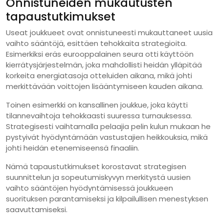
Onnistuneiden mukautusten
tapaustutkimukset
Useat joukkueet ovat onnistuneesti mukauttaneet uusia
vaihto sääntöjä, esittäen tehokkaita strategioita.
Esimerkiksi eräs eurooppalainen seura otti käyttöön
kierrätysjärjestelmän, joka mahdollisti heidän ylläpitää
korkeita energiatasoja otteluiden aikana, mikä johti
merkittävään voittojen lisääntymiseen kauden aikana.
Toinen esimerkki on kansallinen joukkue, joka käytti
tilannevaihtoja tehokkaasti suuressa turnauksessa.
Strategisesti vaihtamalla pelaajia pelin kulun mukaan he
pystyivät hyödyntämään vastustajien heikkouksia, mikä
johti heidän etenemiseensä finaaliin.
Nämä tapaustutkimukset korostavat strategisen
suunnittelun ja sopeutumiskyvyn merkitystä uusien
vaihto sääntöjen hyödyntämisessä joukkueen
suorituksen parantamiseksi ja kilpailullisen menestyksen
saavuttamiseksi.