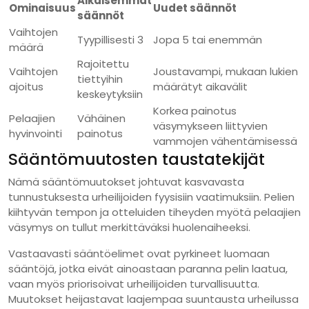
Aikaisemmat
Ominaisuus
Uudet säännöt
säännöt
Vaihtojen
Tyypillisesti 3
Jopa 5 tai enemmän
määrä
Rajoitettu
Vaihtojen
Joustavampi, mukaan lukien
tiettyihin
ajoitus
määrätyt aikavälit
keskeytyksiin
Korkea painotus
Pelaajien
Vähäinen
väsymykseen liittyvien
hyvinvointi
painotus
vammojen vähentämisessä
Sääntömuutosten taustatekijät
Nämä sääntömuutokset johtuvat kasvavasta
tunnustuksesta urheilijoiden fyysisiin vaatimuksiin. Pelien
kiihtyvän tempon ja otteluiden tiheyden myötä pelaajien
väsymys on tullut merkittäväksi huolenaiheeksi.
Vastaavasti sääntöelimet ovat pyrkineet luomaan
sääntöjä, jotka eivät ainoastaan paranna pelin laatua,
vaan myös priorisoivat urheilijoiden turvallisuutta.
Muutokset heijastavat laajempaa suuntausta urheilussa