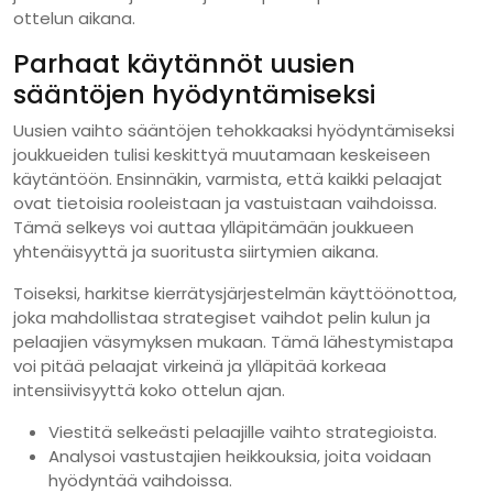
ottelun aikana.
Parhaat käytännöt uusien
sääntöjen hyödyntämiseksi
Uusien vaihto sääntöjen tehokkaaksi hyödyntämiseksi
joukkueiden tulisi keskittyä muutamaan keskeiseen
käytäntöön. Ensinnäkin, varmista, että kaikki pelaajat
ovat tietoisia rooleistaan ja vastuistaan vaihdoissa.
Tämä selkeys voi auttaa ylläpitämään joukkueen
yhtenäisyyttä ja suoritusta siirtymien aikana.
Toiseksi, harkitse kierrätysjärjestelmän käyttöönottoa,
joka mahdollistaa strategiset vaihdot pelin kulun ja
pelaajien väsymyksen mukaan. Tämä lähestymistapa
voi pitää pelaajat virkeinä ja ylläpitää korkeaa
intensiivisyyttä koko ottelun ajan.
Viestitä selkeästi pelaajille vaihto strategioista.
Analysoi vastustajien heikkouksia, joita voidaan
hyödyntää vaihdoissa.