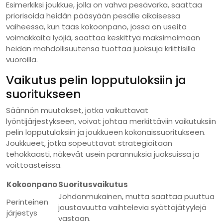
Esimerkiksi joukkue, jolla on vahva pesävarka, saattaa
priorisoida heidän pääsyään pesälle aikaisessa
vaiheessa, kun taas kokoonpano, jossa on useita
voimakkaita lyöjiä, saattaa keskittyä maksimoimaan
heidän mahdollisuutensa tuottaa juoksuja kriittisillä
vuoroilla.
Vaikutus pelin lopputuloksiin ja
suoritukseen
Säännön muutokset, jotka vaikuttavat
lyöntijärjestykseen, voivat johtaa merkittäviin vaikutuksiin
pelin lopputuloksiin ja joukkueen kokonaissuoritukseen.
Joukkueet, jotka sopeuttavat strategioitaan
tehokkaasti, näkevät usein parannuksia juoksuissa ja
voittoasteissa.
Kokoonpano
Suoritusvaikutus
Johdonmukainen, mutta saattaa puuttua
Perinteinen
joustavuutta vaihtelevia syöttäjätyylejä
järjestys
vastaan.