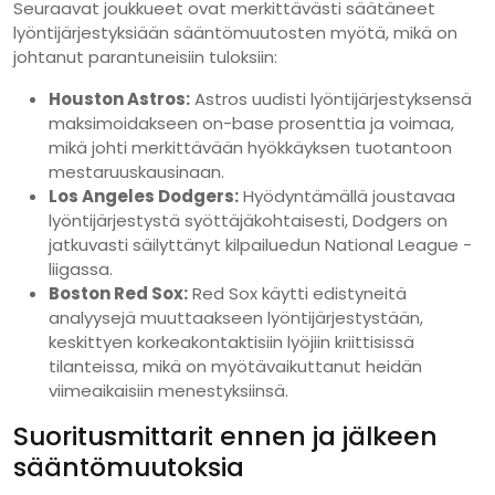
Seuraavat joukkueet ovat merkittävästi säätäneet
lyöntijärjestyksiään sääntömuutosten myötä, mikä on
johtanut parantuneisiin tuloksiin:
Houston Astros:
Astros uudisti lyöntijärjestyksensä
maksimoidakseen on-base prosenttia ja voimaa,
mikä johti merkittävään hyökkäyksen tuotantoon
mestaruuskausinaan.
Los Angeles Dodgers:
Hyödyntämällä joustavaa
lyöntijärjestystä syöttäjäkohtaisesti, Dodgers on
jatkuvasti säilyttänyt kilpailuedun National League -
liigassa.
Boston Red Sox:
Red Sox käytti edistyneitä
analyysejä muuttaakseen lyöntijärjestystään,
keskittyen korkeakontaktisiin lyöjiin kriittisissä
tilanteissa, mikä on myötävaikuttanut heidän
viimeaikaisiin menestyksiinsä.
Suoritusmittarit ennen ja jälkeen
sääntömuutoksia