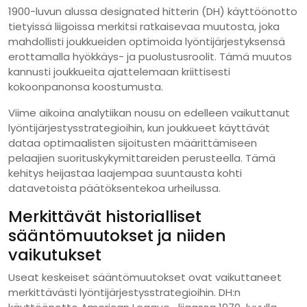
1900-luvun alussa designated hitterin (DH) käyttöönotto
tietyissä liigoissa merkitsi ratkaisevaa muutosta, joka
mahdollisti joukkueiden optimoida lyöntijärjestyksensä
erottamalla hyökkäys- ja puolustusroolit. Tämä muutos
kannusti joukkueita ajattelemaan kriittisesti
kokoonpanonsa koostumusta.
Viime aikoina analytiikan nousu on edelleen vaikuttanut
lyöntijärjestysstrategioihin, kun joukkueet käyttävät
dataa optimaalisten sijoitusten määrittämiseen
pelaajien suorituskykymittareiden perusteella. Tämä
kehitys heijastaa laajempaa suuntausta kohti
datavetoista päätöksentekoa urheilussa.
Merkittävät historialliset
sääntömuutokset ja niiden
vaikutukset
Useat keskeiset sääntömuutokset ovat vaikuttaneet
merkittävästi lyöntijärjestysstrategioihin. DH:n