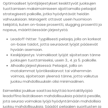
Optimaaliset lyöntijärjestykset keskittyvät juoksujen
tuottamisen maksimoimiseen sijoittamalla pelaajat
strategisesti paikoille, jotka hyödyntävät heidän
vahvuuksiaan. Managerit ottavat usein huomioon
tekijöitä, kuten on-base prosentti, slugging prosentti ja
nopeus, määrittäessään järjestystä.
Leadoff-hitter: Tyypillisesti pelaaja, jolla on korkeat
on-base taidot, jotta seuraavat lyöjät pääsevät
hyvään asemaan.
Keskijärjestys: Voimakkaat lyöjät sijoitetaan tänne
juoksujen tuottamiseksi, usein 3., 4. ja 5. paikoille.
Alhaalla järjestyksessä: Pelaajat, joilla on
matalammat lyöntikeskiarvot tai vähemmän
voimaa, sijoitetaan yleensä tänne, jotta vaikutus
juoksu mahdollisuuksiin olisi minimaalinen.
Esimerkiksi joukkue saattaa käyttää kontaktilyöjää
leadoffina lisätäkseen mahdollisuuksia päästä pesälle,
jota seuraa voimakas lyöjä hyödyntämään mahdollisia
juoksu mahdollisuuksia. Säädöt pelaajien suoritusten ja