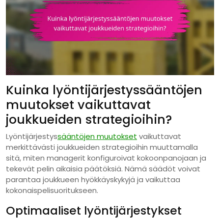
Kuinka lyöntijärjestyssääntöjen
muutokset vaikuttavat
joukkueiden strategioihin?
Lyöntijärjestys
sääntöjen muutokset
vaikuttavat
merkittävästi joukkueiden strategioihin muuttamalla
sitä, miten managerit konfiguroivat kokoonpanojaan ja
tekevät pelin aikaisia päätöksiä. Nämä säädöt voivat
parantaa joukkueen hyökkäyskykyjä ja vaikuttaa
kokonaispelisuoritukseen.
Optimaaliset lyöntijärjestykset