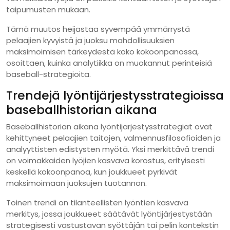
taipumusten mukaan.
Tämä muutos heijastaa syvempää ymmärrystä
pelaajien kyvyistä ja juoksu mahdollisuuksien
maksimoimisen tärkeydestä koko kokoonpanossa,
osoittaen, kuinka analytiikka on muokannut perinteisiä
baseball-strategioita.
Trendejä lyöntijärjestysstrategioissa
baseballhistorian aikana
Baseballhistorian aikana lyöntijärjestysstrategiat ovat
kehittyneet pelaajien taitojen, valmennusfilosofioiden ja
analyyttisten edistysten myötä. Yksi merkittävä trendi
on voimakkaiden lyöjien kasvava korostus, erityisesti
keskellä kokoonpanoa, kun joukkueet pyrkivät
maksimoimaan juoksujen tuotannon.
Toinen trendi on tilanteellisten lyöntien kasvava
merkitys, jossa joukkueet säätävät lyöntijärjestystään
strategisesti vastustavan syöttäjän tai pelin kontekstin