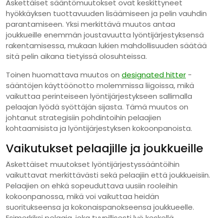
Äskettäiset sääntömuutokset ovat keskittyneet
hyökkäyksen tuottavuuden lisäämiseen ja pelin vauhdin
parantamiseen. Yksi merkittävä muutos antaa
joukkueille enemmän joustavuutta lyöntijärjestyksensä
rakentamisessa, mukaan lukien mahdollisuuden säätää
sitä pelin aikana tietyissä olosuhteissa.
Toinen huomattava muutos on
designated hitter
-
sääntöjen käyttöönotto molemmissa liigoissa, mikä
vaikuttaa perinteiseen lyöntijärjestykseen sallimalla
pelaajan lyödä syöttäjän sijasta. Tämä muutos on
johtanut strategisiin pohdintoihin pelaajien
kohtaamisista ja lyöntijärjestyksen kokoonpanoista.
Vaikutukset pelaajille ja joukkueille
Äskettäiset muutokset lyöntijärjestyssääntöihin
vaikuttavat merkittävästi sekä pelaajiin että joukkueisiin.
Pelaajien on ehkä sopeuduttava uusiin rooleihin
kokoonpanossa, mikä voi vaikuttaa heidän
suoritukseensa ja kokonaispanokseensa joukkueelle.
Esimerkiksi pelaaja, joka tyypillisesti lyö keskellä