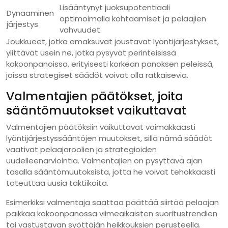
Lisääntynyt juoksupotentiaali
Dynaaminen
optimoimalla kohtaamiset ja pelaajien
järjestys
vahvuudet.
Joukkueet, jotka omaksuvat joustavat lyöntijärjestykset,
ylittävät usein ne, jotka pysyvät perinteisissä
kokoonpanoissa, erityisesti korkean panoksen peleissä,
joissa strategiset säädöt voivat olla ratkaisevia.
Valmentajien päätökset, joita
sääntömuutokset vaikuttavat
Valmentajien päätöksiin vaikuttavat voimakkaasti
lyöntijärjestyssääntöjen muutokset, sillä nämä säädöt
vaativat pelaajaroolien ja strategioiden
uudelleenarviointia. Valmentajien on pysyttävä ajan
tasalla sääntömuutoksista, jotta he voivat tehokkaasti
toteuttaa uusia taktiikoita.
Esimerkiksi valmentaja saattaa päättää siirtää pelaajan
paikkaa kokoonpanossa viimeaikaisten suoritustrendien
tai vastustavan syöttäjän heikkouksien perusteella.