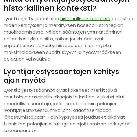
historiallinen konteksti?
Lyöntijärjestyssääntöjen
historiallinen konteksti
paljastaa
niiden kehityksen ja merkityksen baseball-strategian
muokkaamisessa. Näiden sääntöjen ymmärtäminen
antaa käsityksen siitä, miten joukkueet ovat
sopeuttaneet lähestymistapojaan ajan myötä
maksimoidakseen suorituskyvyn ja hyödyntääkseen
pelaajien vahvuuksia.
Lyöntijärjestyssääntöjen kehitys
ajan myötä
Lyöntijärjestyssäännöt ovat kokeneet merkittäviä
muutoksia baseballin alkuajoista lähtien. Aluksi ei ollut
muodollisia sääntöjä, jotka säädettäisiin pelaajien
lyöntijärjestyksestä, mikä johti kaaottisempaan
lähestymistapaan. Pelin kypsyessä joukkueet alkoivat
tunnistaa pelaajien strategisen sijoittamisen tärkeyden
kokoonpanoon.