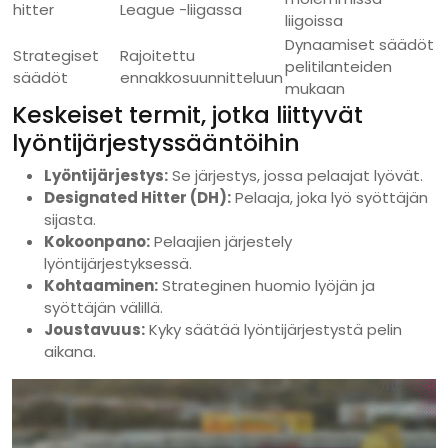
hitter
League -liigassa
liigoissa
Dynaamiset säädöt
Strategiset
Rajoitettu
pelitilanteiden
säädöt
ennakkosuunnitteluun
mukaan
Keskeiset termit, jotka liittyvät
lyöntijärjestyssääntöihin
Lyöntijärjestys:
Se järjestys, jossa pelaajat lyövät.
Designated Hitter (DH):
Pelaaja, joka lyö syöttäjän
sijasta.
Kokoonpano:
Pelaajien järjestely
lyöntijärjestyksessä.
Kohtaaminen:
Strateginen huomio lyöjän ja
syöttäjän välillä.
Joustavuus:
Kyky säätää lyöntijärjestystä pelin
aikana.