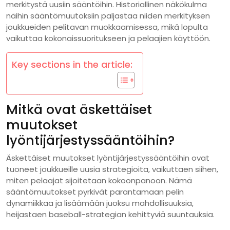
merkitystä uusiin sääntöihin. Historiallinen näkökulma
näihin sääntömuutoksiin paljastaa niiden merkityksen
joukkueiden pelitavan muokkaamisessa, mikä lopulta
vaikuttaa kokonaissuoritukseen ja pelaajien käyttöön.
Key sections in the article:
Mitkä ovat äskettäiset
muutokset
lyöntijärjestyssääntöihin?
Äskettäiset muutokset lyöntijärjestyssääntöihin ovat
tuoneet joukkueille uusia strategioita, vaikuttaen siihen,
miten pelaajat sijoitetaan kokoonpanoon. Nämä
sääntömuutokset pyrkivät parantamaan pelin
dynamiikkaa ja lisäämään juoksu mahdollisuuksia,
heijastaen baseball-strategian kehittyviä suuntauksia.