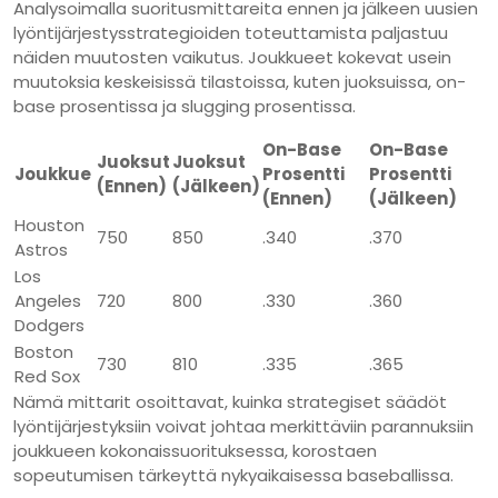
Analysoimalla suoritusmittareita ennen ja jälkeen uusien
lyöntijärjestysstrategioiden toteuttamista paljastuu
näiden muutosten vaikutus. Joukkueet kokevat usein
muutoksia keskeisissä tilastoissa, kuten juoksuissa, on-
base prosentissa ja slugging prosentissa.
On-Base
On-Base
Juoksut
Juoksut
Joukkue
Prosentti
Prosentti
(Ennen)
(Jälkeen)
(Ennen)
(Jälkeen)
Houston
750
850
.340
.370
Astros
Los
Angeles
720
800
.330
.360
Dodgers
Boston
730
810
.335
.365
Red Sox
Nämä mittarit osoittavat, kuinka strategiset säädöt
lyöntijärjestyksiin voivat johtaa merkittäviin parannuksiin
joukkueen kokonaissuorituksessa, korostaen
sopeutumisen tärkeyttä nykyaikaisessa baseballissa.