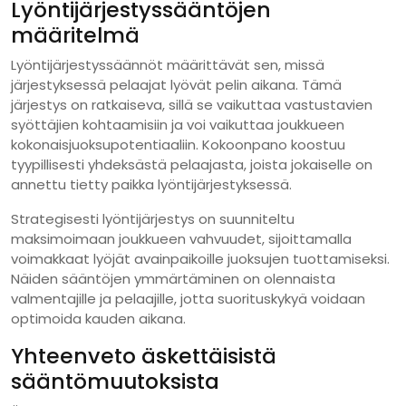
Lyöntijärjestyssääntöjen
määritelmä
Lyöntijärjestyssäännöt määrittävät sen, missä
järjestyksessä pelaajat lyövät pelin aikana. Tämä
järjestys on ratkaiseva, sillä se vaikuttaa vastustavien
syöttäjien kohtaamisiin ja voi vaikuttaa joukkueen
kokonaisjuoksupotentiaaliin. Kokoonpano koostuu
tyypillisesti yhdeksästä pelaajasta, joista jokaiselle on
annettu tietty paikka lyöntijärjestyksessä.
Strategisesti lyöntijärjestys on suunniteltu
maksimoimaan joukkueen vahvuudet, sijoittamalla
voimakkaat lyöjät avainpaikoille juoksujen tuottamiseksi.
Näiden sääntöjen ymmärtäminen on olennaista
valmentajille ja pelaajille, jotta suorituskykyä voidaan
optimoida kauden aikana.
Yhteenveto äskettäisistä
sääntömuutoksista