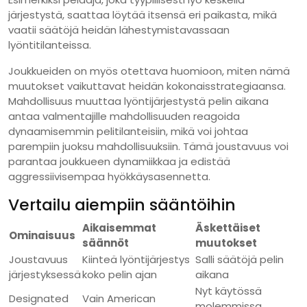
järjestystä, saattaa löytää itsensä eri paikasta, mikä
vaatii säätöjä heidän lähestymistavassaan
lyöntitilanteissa.
Joukkueiden on myös otettava huomioon, miten nämä
muutokset vaikuttavat heidän kokonaisstrategiaansa.
Mahdollisuus muuttaa lyöntijärjestystä pelin aikana
antaa valmentajille mahdollisuuden reagoida
dynaamisemmin pelitilanteisiin, mikä voi johtaa
parempiin juoksu mahdollisuuksiin. Tämä joustavuus voi
parantaa joukkueen dynamiikkaa ja edistää
aggressiivisempaa hyökkäysasennetta.
Vertailu aiempiin sääntöihin
Aikaisemmat
Äskettäiset
Ominaisuus
säännöt
muutokset
Joustavuus
Kiinteä lyöntijärjestys
Salli säätöjä pelin
järjestyksessä
koko pelin ajan
aikana
Nyt käytössä
Designated
Vain American
molemmissa