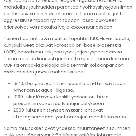
käyttöönotto American League -liigassa 1970-luvulla
mahdollisti joukkueiden parantaa hyökkäyskykyjään ilman
puolustusvoimien heikentämistä. Tämä muutos johti
aggressiivisempaan lyöntitapaan, jossa joukkueet
priorisoivat voimakkaita lyöjiä kokoonpanossaan.
Toinen huomattava muutos tapahtui 1990-luvun lopulla,
kun joukkueet alkoivat korostaa on-base prosenttia
(OBP) keskeisenä tekijänä lyöntijärjestyspäätöksissä.
Tämä muutos kannusti joukkueita sijoittamaan korkeaa
OBP:ta omaavia pelaajia aikaisemmin kokoonpanoon,
maksimoiden juoksu mahdollisuudet.
1973: Designated hitter -sääntö otettiin käyttöön
American League -liigassa.
1990-luku: Kasvava keskittyminen on-base
prosenttiin vaikuttaa lyöntijärjestykseen.
2000-luku: Kehittyneet mittarit johtavat
strategisempaan lyöntipaikkojen määrittämiseen.
Nämä muutokset ovat yhdessä muuttaneet sitä, miten
joukkueet lähestyvät lyöntijärjestyksiään, johtamalla