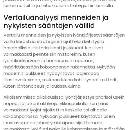
laskelmoituihin ja tehokkaisiin strategioihin kentällä.
Vertailuanalyysi menneiden ja
nykyisten sääntöjen välillä
Vertailu menneiden ja nykyisten lyöntijärjestyssääntöjen
välillä korostaa strategisen ajattelun kehitystä
baseballissa. Historiallisesti joukkueet luottivat
voimakkaasti perinteisiin mittareihin, kuten
lyöntikeskiarvoon ja homerunien määrään,
määrittäessään kokoonpanon rakennetta. Nykyään
modernit joukkueet hyödyntävät laajempaa
tilastovalikoimaa, mukaan lukien kehittyneet mittarit,
kuten lähtönopeus ja laukaisukulma.
Aikaisemmissa aikakausissa lyöntijärjestys priorisoi usein
nopeutta ja kontaktilyöjiä ykköspaikalla, kun taas
voimakkaat lyöjät sijoitettiin keskelle tai alhaalle
kokoonpanossa. Nykyään joukkueet käyttävät usein
joustavampaa lähestymistapaa, sijoittamalla
voimakkaita lyöjiä eri paikoille kohtaamisten ja syöttäjän