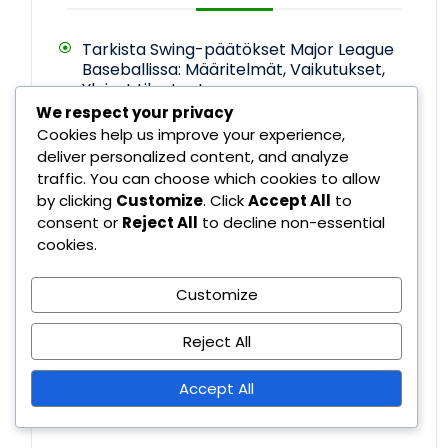
Tarkista Swing-päätökset Major League
Baseballissa: Määritelmät, Vaikutukset,
Yleiset tilanteet
We respect your privacy
Cookies help us improve your experience,
Perusjuoksusääntö: Määritelmät,
deliver personalized content, and analyze
Strategiat, Yleisimmät Rikkomukset
traffic. You can choose which cookies to allow
by clicking
Customize
. Click
Accept All
to
Infield Fly -sääntö: Ehdot, Vaikutukset,
consent or
Reject All
to decline non-essential
Täytäntöönpano
cookies.
Uudelleentarkastelupäätökset Major
Customize
League Baseballissa: Määritelmät,
Vaikutukset, Yleiset tilanteet
Reject All
Vammaislistan sääntömuutokset:
Accept All
Määritelmät, vaikutukset,
pelaajakäyttäytyminen