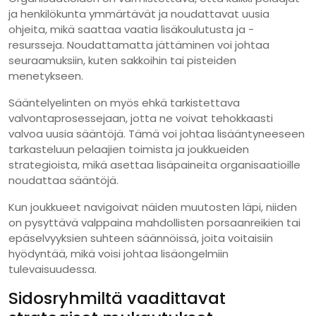
ja henkilökunta ymmärtävät ja noudattavat uusia
ohjeita, mikä saattaa vaatia lisäkoulutusta ja -
resursseja. Noudattamatta jättäminen voi johtaa
seuraamuksiin, kuten sakkoihin tai pisteiden
menetykseen.
Sääntelyelinten on myös ehkä tarkistettava
valvontaprosessejaan, jotta ne voivat tehokkaasti
valvoa uusia sääntöjä. Tämä voi johtaa lisääntyneeseen
tarkasteluun pelaajien toimista ja joukkueiden
strategioista, mikä asettaa lisäpaineita organisaatioille
noudattaa sääntöjä.
Kun joukkueet navigoivat näiden muutosten läpi, niiden
on pysyttävä valppaina mahdollisten porsaanreikien tai
epäselvyyksien suhteen säännöissä, joita voitaisiin
hyödyntää, mikä voisi johtaa lisäongelmiin
tulevaisuudessa.
Sidosryhmiltä vaadittavat