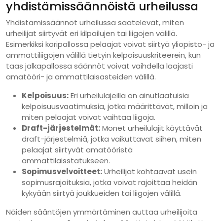
yhdistämissäännöistä urheilussa
Yhdistämissäännöt urheilussa säätelevät, miten
urheilijat siirtyvät eri kilpailujen tai liigojen välillä.
Esimerkiksi koripallossa pelaajat voivat siirtyä yliopisto- ja
ammattiliigojen välillä tietyin kelpoisuuskriteerein, kun
taas jalkapallossa säännöt voivat vaihdella laajasti
amatööri- ja ammattilaisasteiden välillä.
Kelpoisuus:
Eri urheilulajeilla on ainutlaatuisia
kelpoisuusvaatimuksia, jotka määrittävät, milloin ja
miten pelaajat voivat vaihtaa liigoja.
Draft-järjestelmät:
Monet urheilulajit käyttävät
draft-järjestelmiä, jotka vaikuttavat siihen, miten
pelaajat siirtyvät amatööristä
ammattilaisstatukseen.
Sopimusvelvoitteet:
Urheilijat kohtaavat usein
sopimusrajoituksia, jotka voivat rajoittaa heidän
kykyään siirtyä joukkueiden tai liigojen välillä.
Näiden sääntöjen ymmärtäminen auttaa urheilijoita