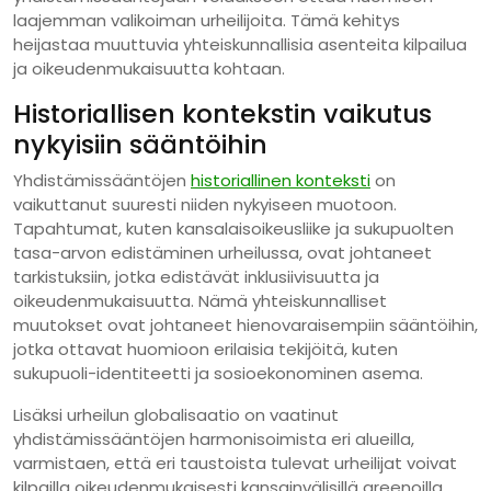
laajemman valikoiman urheilijoita. Tämä kehitys
heijastaa muuttuvia yhteiskunnallisia asenteita kilpailua
ja oikeudenmukaisuutta kohtaan.
Historiallisen kontekstin vaikutus
nykyisiin sääntöihin
Yhdistämissääntöjen
historiallinen konteksti
on
vaikuttanut suuresti niiden nykyiseen muotoon.
Tapahtumat, kuten kansalaisoikeusliike ja sukupuolten
tasa-arvon edistäminen urheilussa, ovat johtaneet
tarkistuksiin, jotka edistävät inklusiivisuutta ja
oikeudenmukaisuutta. Nämä yhteiskunnalliset
muutokset ovat johtaneet hienovaraisempiin sääntöihin,
jotka ottavat huomioon erilaisia tekijöitä, kuten
sukupuoli-identiteetti ja sosioekonominen asema.
Lisäksi urheilun globalisaatio on vaatinut
yhdistämissääntöjen harmonisoimista eri alueilla,
varmistaen, että eri taustoista tulevat urheilijat voivat
kilpailla oikeudenmukaisesti kansainvälisillä areenoilla.