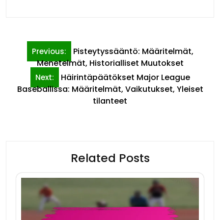
Post
Pisteytyssääntö: Määritelmät,
Previous:
navigation
Menetelmät, Historialliset Muutokset
Häirintäpäätökset Major League
Next:
Baseballissa: Määritelmät, Vaikutukset, Yleiset
tilanteet
Related Posts