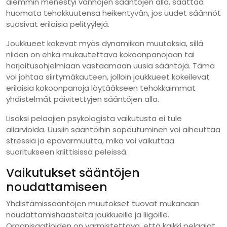
aiemmin menestyi vanhojen sääntöjen alla, saattaa
huomata tehokkuutensa heikentyvän, jos uudet säännöt
suosivat erilaisia pelityylejä.
Joukkueet kokevat myös dynamiikan muutoksia, sillä
niiden on ehkä mukautettava kokoonpanojaan tai
harjoitusohjelmiaan vastaamaan uusia sääntöjä. Tämä
voi johtaa siirtymäkauteen, jolloin joukkueet kokeilevat
erilaisia kokoonpanoja löytääkseen tehokkaimmat
yhdistelmät päivitettyjen sääntöjen alla.
Lisäksi pelaajien psykologista vaikutusta ei tule
aliarvioida. Uusiin sääntöihin sopeutuminen voi aiheuttaa
stressiä ja epävarmuutta, mikä voi vaikuttaa
suoritukseen kriittisissä peleissä.
Vaikutukset sääntöjen
noudattamiseen
Yhdistämissääntöjen muutokset tuovat mukanaan
noudattamishaasteita joukkueille ja liigoille.
Organisaatioiden on varmistettava, että kaikki pelaajat