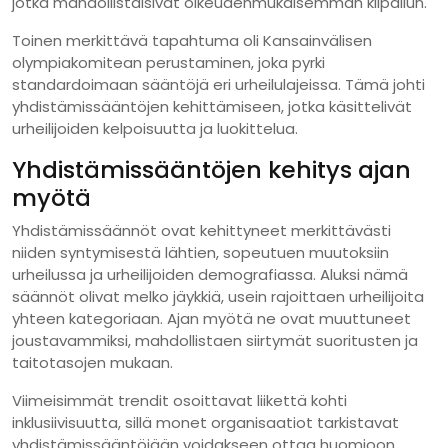
jotka mahdollistaisivat oikeudenmukaisemman kilpailun.
Toinen merkittävä tapahtuma oli Kansainvälisen
olympiakomitean perustaminen, joka pyrki
standardoimaan sääntöjä eri urheilulajeissa. Tämä johti
yhdistämissääntöjen kehittämiseen, jotka käsittelivät
urheilijoiden kelpoisuutta ja luokittelua.
Yhdistämissääntöjen kehitys ajan
myötä
Yhdistämissäännöt ovat kehittyneet merkittävästi
niiden syntymisestä lähtien, sopeutuen muutoksiin
urheilussa ja urheilijoiden demografiassa. Aluksi nämä
säännöt olivat melko jäykkiä, usein rajoittaen urheilijoita
yhteen kategoriaan. Ajan myötä ne ovat muuttuneet
joustavammiksi, mahdollistaen siirtymät suoritusten ja
taitotasojen mukaan.
Viimeisimmät trendit osoittavat liikettä kohti
inklusiivisuutta, sillä monet organisaatiot tarkistavat
yhdistämissääntöjään voidakseen ottaa huomioon