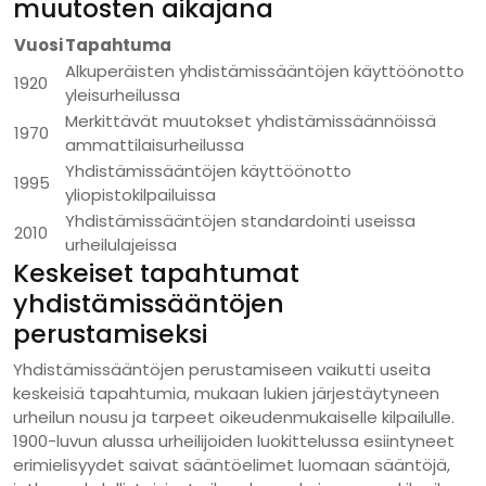
muutosten aikajana
Vuosi
Tapahtuma
Alkuperäisten yhdistämissääntöjen käyttöönotto
1920
yleisurheilussa
Merkittävät muutokset yhdistämissäännöissä
1970
ammattilaisurheilussa
Yhdistämissääntöjen käyttöönotto
1995
yliopistokilpailuissa
Yhdistämissääntöjen standardointi useissa
2010
urheilulajeissa
Keskeiset tapahtumat
yhdistämissääntöjen
perustamiseksi
Yhdistämissääntöjen perustamiseen vaikutti useita
keskeisiä tapahtumia, mukaan lukien järjestäytyneen
urheilun nousu ja tarpeet oikeudenmukaiselle kilpailulle.
1900-luvun alussa urheilijoiden luokittelussa esiintyneet
erimielisyydet saivat sääntöelimet luomaan sääntöjä,