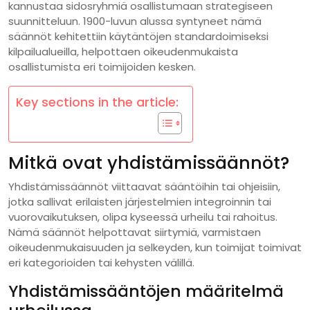
kannustaa sidosryhmiä osallistumaan strategiseen
suunnitteluun. 1900-luvun alussa syntyneet nämä
säännöt kehitettiin käytäntöjen standardoimiseksi
kilpailualueilla, helpottaen oikeudenmukaista
osallistumista eri toimijoiden kesken.
Key sections in the article:
Mitkä ovat yhdistämissäännöt?
Yhdistämissäännöt viittaavat sääntöihin tai ohjeisiin,
jotka sallivat erilaisten järjestelmien integroinnin tai
vuorovaikutuksen, olipa kyseessä urheilu tai rahoitus.
Nämä säännöt helpottavat siirtymiä, varmistaen
oikeudenmukaisuuden ja selkeyden, kun toimijat toimivat
eri kategorioiden tai kehysten välillä.
Yhdistämissääntöjen määritelmä