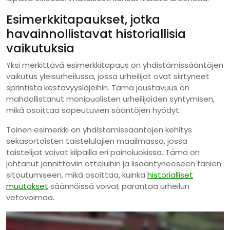
Esimerkkitapaukset, jotka
havainnollistavat historiallisia
vaikutuksia
Yksi merkittävä esimerkkitapaus on yhdistämissääntöjen
vaikutus yleisurheilussa, jossa urheilijat ovat siirtyneet
sprintistä kestävyyslajeihin. Tämä joustavuus on
mahdollistanut monipuolisten urheilijoiden syntymisen,
mikä osoittaa sopeutuvien sääntöjen hyödyt.
Toinen esimerkki on yhdistämissääntöjen kehitys
sekasortoisten taistelulajien maailmassa, jossa
taistelijat voivat kilpailla eri painoluokissa. Tämä on
johtanut jännittäviin otteluihin ja lisääntyneeseen fanien
sitoutumiseen, mikä osoittaa, kuinka
historialliset
muutokset
säännöissä voivat parantaa urheilun
vetovoimaa.