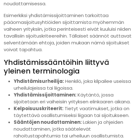
noudattamisessa.
Esimerkiksi yhdistämissijoittaminen tarkoittaa
pääomasijoitusyhtiöiden sijoittamista myöhemmän
vaiheen yrityksiin, jotka perinteisesti eivät kuuluisi niiden
tavallisiin sijoituskriteereihin. Tällaiset säännöt auttavat
selventämään ehtoja, joiden mukaan nämä sijoitukset
voivat tapahtua.
Yhdistämissääntöihin liittyvä
yleinen terminologia
Yhdistämisurheilija:
Henkilö, joka kilpailee useissa
urheilulajeissa tai liigoissa.
Yhdistämissijoittaminen:
Käytäntö, jossa
sijoitetaan eri vaiheisiin yrityksen elinkaaren aikana.
Kelpoisuuskriteerit:
Tietyt vaatimukset, jotka on
täytettävä osallistumiseksi liigaan tai sijoitukseen.
Sääntöjen noudattaminen:
Lakien ja ohjeiden
noudattaminen, jotka säätelevät
rahoitustapahtumia tai urheiluun osallistumista.