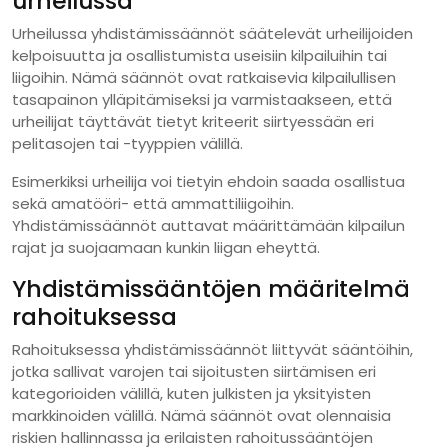
urheilussa
Urheilussa yhdistämissäännöt säätelevät urheilijoiden
kelpoisuutta ja osallistumista useisiin kilpailuihin tai
liigoihin. Nämä säännöt ovat ratkaisevia kilpailullisen
tasapainon ylläpitämiseksi ja varmistaakseen, että
urheilijat täyttävät tietyt kriteerit siirtyessään eri
pelitasojen tai -tyyppien välillä.
Esimerkiksi urheilija voi tietyin ehdoin saada osallistua
sekä amatööri- että ammattiliigoihin.
Yhdistämissäännöt auttavat määrittämään kilpailun
rajat ja suojaamaan kunkin liigan eheyttä.
Yhdistämissääntöjen määritelmä
rahoituksessa
Rahoituksessa yhdistämissäännöt liittyvät sääntöihin,
jotka sallivat varojen tai sijoitusten siirtämisen eri
kategorioiden välillä, kuten julkisten ja yksityisten
markkinoiden välillä. Nämä säännöt ovat olennaisia
riskien hallinnassa ja erilaisten rahoitussääntöjen