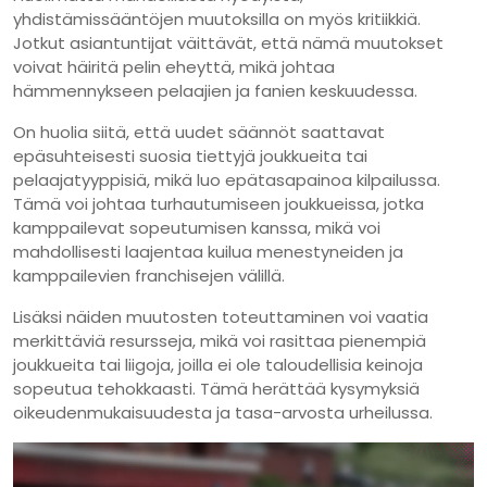
yhdistämissääntöjen muutoksilla on myös kritiikkiä.
Jotkut asiantuntijat väittävät, että nämä muutokset
voivat häiritä pelin eheyttä, mikä johtaa
hämmennykseen pelaajien ja fanien keskuudessa.
On huolia siitä, että uudet säännöt saattavat
epäsuhteisesti suosia tiettyjä joukkueita tai
pelaajatyyppisiä, mikä luo epätasapainoa kilpailussa.
Tämä voi johtaa turhautumiseen joukkueissa, jotka
kamppailevat sopeutumisen kanssa, mikä voi
mahdollisesti laajentaa kuilua menestyneiden ja
kamppailevien franchisejen välillä.
Lisäksi näiden muutosten toteuttaminen voi vaatia
merkittäviä resursseja, mikä voi rasittaa pienempiä
joukkueita tai liigoja, joilla ei ole taloudellisia keinoja
sopeutua tehokkaasti. Tämä herättää kysymyksiä
oikeudenmukaisuudesta ja tasa-arvosta urheilussa.