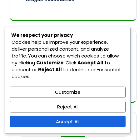
We respect your privacy
Cookies help us improve your experience,
HAKU
deliver personalized content, and analyze
traffic. You can choose which cookies to allow
by clicking
Customize
. Click
Accept All
to
consent or
Reject All
to decline non-essential
cookies.
Search
Customize
Reject All
Accept All
UUSIMMAT JULKAISUT