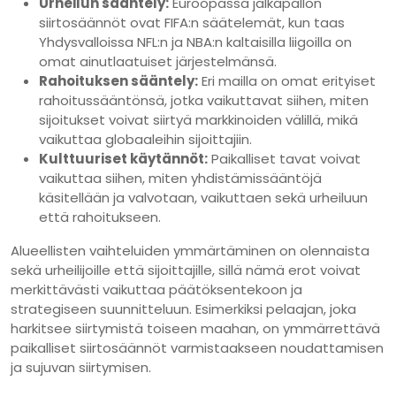
Urheilun sääntely:
Euroopassa jalkapallon
siirtosäännöt ovat FIFA:n säätelemät, kun taas
Yhdysvalloissa NFL:n ja NBA:n kaltaisilla liigoilla on
omat ainutlaatuiset järjestelmänsä.
Rahoituksen sääntely:
Eri mailla on omat erityiset
rahoitussääntönsä, jotka vaikuttavat siihen, miten
sijoitukset voivat siirtyä markkinoiden välillä, mikä
vaikuttaa globaaleihin sijoittajiin.
Kulttuuriset käytännöt:
Paikalliset tavat voivat
vaikuttaa siihen, miten yhdistämissääntöjä
käsitellään ja valvotaan, vaikuttaen sekä urheiluun
että rahoitukseen.
Alueellisten vaihteluiden ymmärtäminen on olennaista
sekä urheilijoille että sijoittajille, sillä nämä erot voivat
merkittävästi vaikuttaa päätöksentekoon ja
strategiseen suunnitteluun. Esimerkiksi pelaajan, joka
harkitsee siirtymistä toiseen maahan, on ymmärrettävä
paikalliset siirtosäännöt varmistaakseen noudattamisen
ja sujuvan siirtymisen.