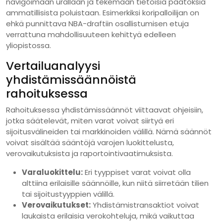
navigoimaan urallaan ja tekemään tietoisia päätöksiä
ammatillisista poluistaan. Esimerkiksi koripalloilijan on
ehkä punnittava NBA-draftiin osallistumisen etuja
verrattuna mahdollisuuteen kehittyä edelleen
yliopistossa.
Vertailuanalyysi
yhdistämissäännöistä
rahoituksessa
Rahoituksessa yhdistämissäännöt viittaavat ohjeisiin,
jotka säätelevät, miten varat voivat siirtyä eri
sijoitusvälineiden tai markkinoiden välillä. Nämä säännöt
voivat sisältää sääntöjä varojen luokittelusta,
verovaikutuksista ja raportointivaatimuksista.
Varaluokittelu:
Eri tyyppiset varat voivat olla
alttiina erilaisille säännöille, kun niitä siirretään tilien
tai sijoitustyyppien välillä.
Verovaikutukset:
Yhdistämistransaktiot voivat
laukaista erilaisia verokohteluja, mikä vaikuttaa