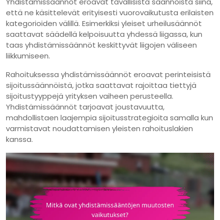
Yhdistämissäännöt eroavat tavallisista säännöistä siinä,
että ne käsittelevät erityisesti vuorovaikutusta erilaisten
kategorioiden välillä. Esimerkiksi yleiset urheilusäännöt
saattavat säädellä kelpoisuutta yhdessä liigassa, kun
taas yhdistämissäännöt keskittyvät liigojen väliseen
liikkumiseen.
Rahoituksessa yhdistämissäännöt eroavat perinteisistä
sijoitussäännöistä, jotka saattavat rajoittaa tiettyjä
sijoitustyyppejä yrityksen vaiheen perusteella.
Yhdistämissäännöt tarjoavat joustavuutta,
mahdollistaen laajempia sijoitusstrategioita samalla kun
varmistavat noudattamisen yleisten rahoituslakien
kanssa.