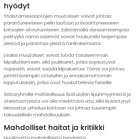
hyödyt
Yhdistämissääntöjen muutokset voivat johtaa
parantuneeseen pelin laatuun ja lisääntyneeseen
katsojien sitoutumiseen. Edistämällä dynaamisempaa
pelityyliä nämä säännöt voivat houkutella laajempaa
yleisöä ja parantaa yleistä fanikokemusta.
Lisäksi muutokset voivat luoda tasaisemman
kilpailutilanteen, sillä joukkueet, jotka sopeutuvat
nopeasti, voivat saada kilpailuetua. Tämä voi johtaa
jännittävämpiin otteluihin ja ennakoimattomiin
lopputuloksiin, jotka ovat houkuttelevia faneille.
Sidosryhmille mahdollisuus lisätuloihin lipunmyynnistä ja
oheistuotteista voi olla merkittävä etu, sillä lisääntynyt
kiinnostus urheilua kohtaan voi johtaa suurempiin
taloudellisiin mahdollisuuksiin.
Mahdolliset haitat ja kritiikki
Huolimatta mahdollisista hyödyistä,