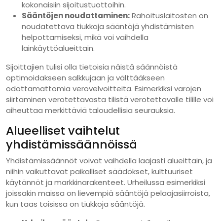
kokonaisiin sijoitustuottoihin.
Sääntöjen noudattaminen:
Rahoituslaitosten on
noudatettava tiukkoja sääntöjä yhdistämisten
helpottamiseksi, mikä voi vaihdella
lainkäyttöalueittain.
Sijoittajien tulisi olla tietoisia näistä säännöistä
optimoidakseen salkkujaan ja välttääkseen
odottamattomia verovelvoitteita. Esimerkiksi varojen
siirtäminen verotettavasta tilistä verotettavalle tilille voi
aiheuttaa merkittäviä taloudellisia seurauksia.
Alueelliset vaihtelut
yhdistämissäännöissä
Yhdistämissäännöt voivat vaihdella laajasti alueittain, ja
niihin vaikuttavat paikalliset säädökset, kulttuuriset
käytännöt ja markkinarakenteet. Urheilussa esimerkiksi
joissakin maissa on lievempiä sääntöjä pelaajasiirroista,
kun taas toisissa on tiukkoja sääntöjä.