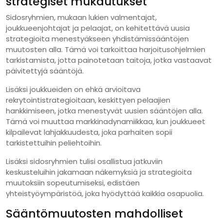
strategiset mukautukset
Sidosryhmien, mukaan lukien valmentajat,
joukkueenjohtajat ja pelaajat, on kehitettävä uusia
strategioita menestyäkseen yhdistämissääntöjen
muutosten alla. Tämä voi tarkoittaa harjoitusohjelmien
tarkistamista, jotta painotetaan taitoja, jotka vastaavat
päivitettyjä sääntöjä.
Lisäksi joukkueiden on ehkä arvioitava
rekrytointistrategioitaan, keskittyen pelaajien
hankkimiseen, jotka menestyvät uusien sääntöjen alla.
Tämä voi muuttaa markkinadynamiikkaa, kun joukkueet
kilpailevat lahjakkuudesta, joka parhaiten sopii
tarkistettuihin peliehtoihin.
Lisäksi sidosryhmien tulisi osallistua jatkuviin
keskusteluihin jakamaan näkemyksiä ja strategioita
muutoksiin sopeutumiseksi, edistäen
yhteistyöympäristöä, joka hyödyttää kaikkia osapuolia.
Sääntömuutosten mahdolliset