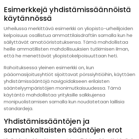
Esimerkkejä yhdistämissäännöistä
käytännössä
Urheilussa merkittävä esimerkki on yliopisto-urheilijoiden
kelpoisuus osallistua ammattilaisdraftiin samalla kun he
säilyttävät amatööristatuksensa. Tämä mahdollistaa
heille ammatillisten mahdollisuuksien tutkimisen ilman,
että he menettävät yliopistokelpoisuuttaan heti.
Rahoituksessa yleinen esimerkki on, kun
pääomasijoitusyhtiöt sijoittavat pörssiyhtiöihin, käyttäen
yhdistämissääntöjä navigoidakseen erilaisten
sääntelyympäristöjen monimutkaisuudessa. Tämä
käytäntö mahdollistaa yrityksille salkkujensa
monipuolistamisen samalla kun noudatetaan laillisia
standardeja.
Yhdistämissääntöjen ja
samankaltaisten sääntöjen erot