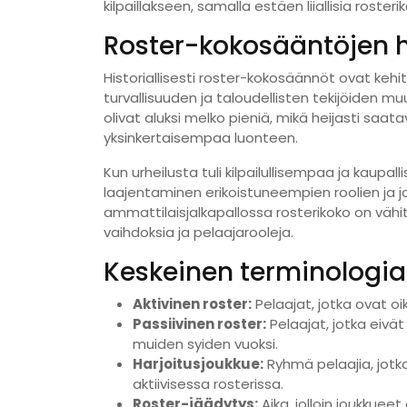
kilpaillakseen, samalla estäen liiallisia rosteri
Roster-kokosääntöjen hi
Historiallisesti roster-kokosäännöt ovat kehi
turvallisuuden ja taloudellisten tekijöiden m
olivat aluksi melko pieniä, mikä heijasti saata
yksinkertaisempaa luonteen.
Kun urheilusta tuli kilpailullisempaa ja kaupal
laajentaminen erikoistuneempien roolien ja j
ammattilaisjalkapallossa rosterikoko on väh
vaihdoksia ja pelaajarooleja.
Keskeinen terminologia
Aktivinen roster:
Pelaajat, jotka ovat o
Passiivinen roster:
Pelaajat, jotka eivä
muiden syiden vuoksi.
Harjoitusjoukkue:
Ryhmä pelaajia, jotka
aktiivisessa rosterissa.
Roster-jäädytys:
Aika, jolloin joukkueet