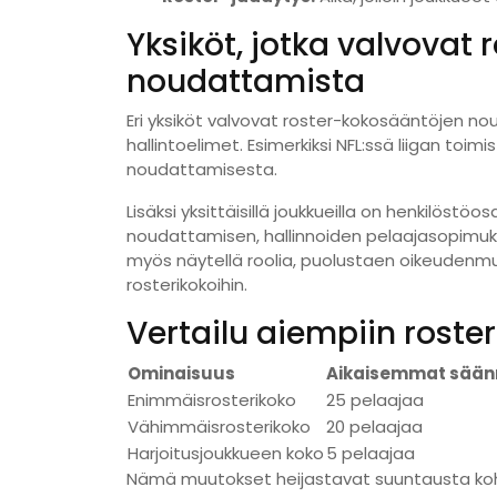
Yksiköt, jotka valvovat
noudattamista
Eri yksiköt valvovat roster-kokosääntöjen nou
hallintoelimet. Esimerkiksi NFL:ssä liigan toi
noudattamisesta.
Lisäksi yksittäisillä joukkueilla on henkilöst
noudattamisen, hallinnoiden pelaajasopimuks
myös näytellä roolia, puolustaen oikeudenmuka
rosterikokoihin.
Vertailu aiempiin rost
Ominaisuus
Aikaisemmat sään
Enimmäisrosterikoko
25 pelaajaa
Vähimmäisrosterikoko
20 pelaajaa
Harjoitusjoukkueen koko
5 pelaajaa
Nämä muutokset heijastavat suuntausta koh