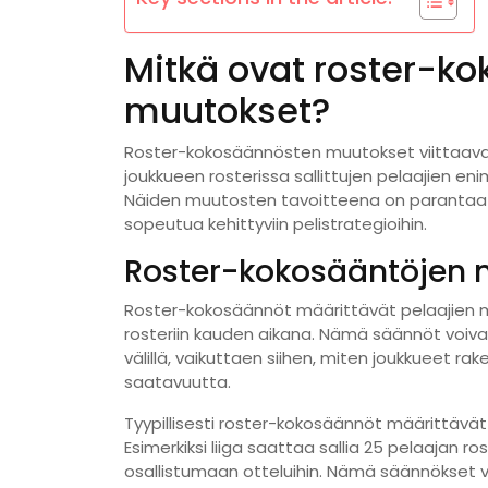
Mitkä ovat roster-k
muutokset?
Roster-kokosäännösten muutokset viittaavat 
joukkueen rosterissa sallittujen pelaajien en
Näiden muutosten tavoitteena on parantaa jou
sopeutua kehittyviin pelistrategioihin.
Roster-kokosääntöjen 
Roster-kokosäännöt määrittävät pelaajien mää
rosteriin kauden aikana. Nämä säännöt voivat v
välillä, vaikuttaen siihen, miten joukkueet r
saatavuutta.
Tyypillisesti roster-kokosäännöt määrittäv
Esimerkiksi liiga saattaa sallia 25 pelaajan r
osallistumaan otteluihin. Nämä säännökset va