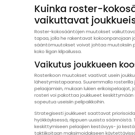
Kuinka roster-kokos
vaikuttavat joukkueis
Roster-kokosääntöjen muutokset vaikuttavat 
tapaa, jolla he rakentavat kokoonpanojaan j
sääntömuutokset voivat johtaa muutoksiin pe
koko liigan kilpailussa.
Vaikutus joukkueen koo
Rosterikoon muutokset vaativat usein joukk
lähestymistapaansa. Suuremmalla rosterilla
pelaajamixin, mukaan lukien erikoispelaajat, j
rosteri voi pakottaa joukkueet keskittymään
sopeutua useisiin pelipaikkoihin.
Strategisesti joukkueet saattavat priorisoida 
hyökkäyksessä, riippuen uusista säännöistä. 
keskittymiseen pelaajien kestävyys- ja kest
taktiikoitaan maksimoidakseen käytettävissä