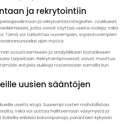
ntaan ja rekrytointiin
laajavalintaan ja rekrytointistrategioihin. Joukkueet
hankkimiseen, jotka voivat täyttää useita rooleja, mikä
sa. Tämä voi tarkoittaa nuorempien, sopeutuvampien
ä avainresursseiksi ajan myötä.
mmän scouttaamiseen ja analytiikkaan löytääkseen
uusia tarpeitaan. Rekrytointiprosessit voivat muuttua
yttämään erityisiä aukkoja rosterissaan samalla kun
eille uusien sääntöjen
ueille useita etuja. Suurempi rosteri mahdollistaa
alta, mikä voi auttaa hallitsemaan väsymystä ja
okeilla erilaisia kokoonpanoja, parantaen kykyään