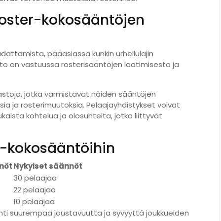
 roster-kokosääntöjen
dattamista, pääasiassa kunkin urheilulajin
misto on vastuussa rosterisääntöjen laatimisesta ja
öosastoja, jotka varmistavat näiden sääntöjen
ia ja rosterimuutoksia. Pelaajayhdistykset voivat
ista kohtelua ja olosuhteita, jotka liittyvät
er-kokosääntöihin
nöt
Nykyiset säännöt
30 pelaajaa
22 pelaajaa
10 pelaajaa
ti suurempaa joustavuutta ja syvyyttä joukkueiden