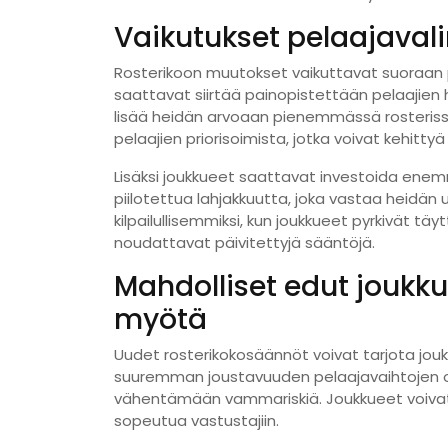
Vaikutukset pelaajavali
Rosterikoon muutokset vaikuttavat suoraan pe
saattavat siirtää painopistettään pelaajien 
lisää heidän arvoaan pienemmässä rosteris
pelaajien priorisoimista, jotka voivat kehitty
Lisäksi joukkueet saattavat investoida ene
piilotettua lahjakkuutta, joka vastaa heidän 
kilpailullisemmiksi, kun joukkueet pyrkivät tä
noudattavat päivitettyjä sääntöjä.
Mahdolliset edut joukku
myötä
Uudet rosterikokosäännöt voivat tarjota joukk
suuremman joustavuuden pelaajavaihtojen os
vähentämään vammariskiä. Joukkueet voivat k
sopeutua vastustajiin.