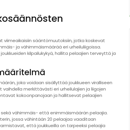
okosäännösten
viimeaikaisiin sääntömuutoksiin, jotka koskevat
immäis- ja vähimmäismäärää eri urheiluliigoissa.
kkueiden kilpailukykyä, hallita pelaajien terveyttä ja
määritelmä
rän, joka voidaan sisällyttää joukkueen viralliseen
aihdella merkittävästi eri urheilulajien ja liigojen
akentavat kokoonpanojaan ja hallitsevat pelaajien
ät sekä vähimmäis- että enimmäismäärän pelaajia.
osterin, jossa vähintään 20 pelaajaa vaaditaan
rmistavat, että joukkueilla on tarpeeksi pelaajia