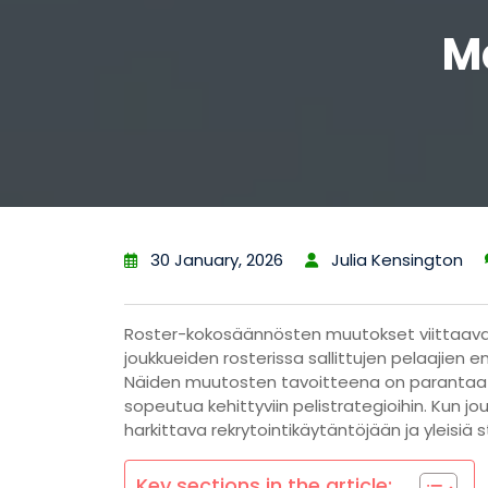
M
30 January, 2026
Julia Kensington
Roster-kokosäännösten muutokset viittaavat 
joukkueiden rosterissa sallittujen pelaajien 
Näiden muutosten tavoitteena on parantaa jou
sopeutua kehittyviin pelistrategioihin. Kun j
harkittava rekrytointikäytäntöjään ja yleisiä 
Key sections in the article: