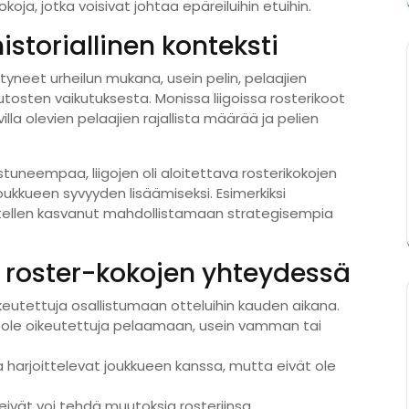
kokoja, jotka voisivat johtaa epäreiluihin etuihin.
storiallinen konteksti
ttyneet urheilun mukana, usein pelin, pelaajien
uutosten vaikutuksesta. Monissa liigoissa rosterikoot
villa olevien pelaajien rajallista määrää ja pelien
listuneempaa, liigojen oli aloitettava rosterikokojen
oukkueen syvyyden lisäämiseksi. Esimerkiksi
itellen kasvanut mahdollistamaan strategisempia
 roster-kokojen yhteydessä
ikeutettuja osallistumaan otteluihin kauden aikana.
t ole oikeutettuja pelaamaan, usein vamman tai
 harjoittelevat joukkueen kanssa, mutta eivät ole
 eivät voi tehdä muutoksia rosteriinsa.