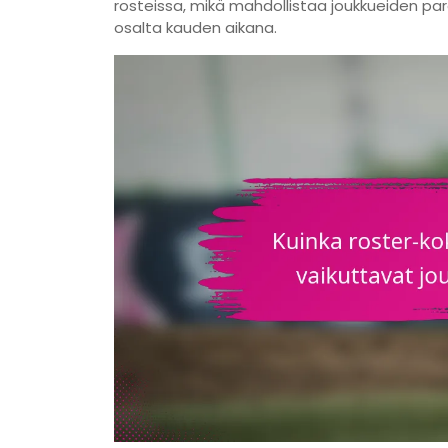
rosteissa, mikä mahdollistaa joukkueiden pa
osalta kauden aikana.