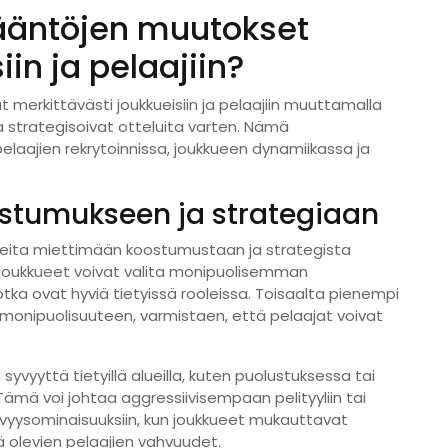
ääntöjen muutokset
iin ja pelaajiin?
merkittävästi joukkueisiin ja pelaajiin muuttamalla
a strategisoivat otteluita varten. Nämä
laajien rekrytoinnissa, joukkueen dynamiikassa ja
stumukseen ja strategiaan
ueita miettimään koostumustaan ja strategista
 joukkueet voivat valita monipuolisemman
otka ovat hyviä tietyissä rooleissa. Toisaalta pienempi
 monipuolisuuteen, varmistaen, että pelaajat voivat
syvyyttä tietyillä alueilla, kuten puolustuksessa tai
Tämä voi johtaa aggressiivisempaan pelityyliin tai
ävyysominaisuuksiin, kun joukkueet mukauttavat
 olevien pelaajien vahvuudet.