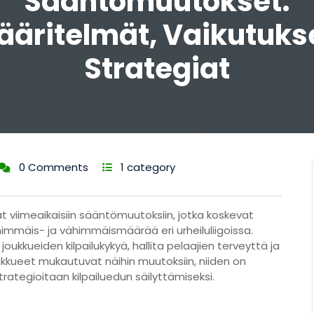
Sääntömuutokset:
ääritelmät, Vaikutukse
Strategiat
0 Comments
1 category
viimeaikaisiin sääntömuutoksiin, jotka koskevat
enimmäis- ja vähimmäismäärää eri urheiluliigoissa.
kkueiden kilpailukykyä, hallita pelaajien terveyttä ja
oukkueet mukautuvat näihin muutoksiin, niiden on
strategioitaan kilpailuedun säilyttämiseksi.